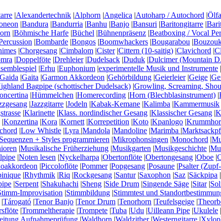
arre
|
Alexandertechnik
|
Alphorn
|
Angelica
|
Autoharp / Autochord
|
Ölfa
oneon
|
Bandura
|
Bandurria
|
Banhu
|
Banjo
|
Bansuri
|
Baritongitarre
|
Bari
horn
|
Böhmische Harfe
|
Büchel
|
Bühnenpräsenz
|
Beatboxing / Vocal Pe
Percussion
|
Bombarde
|
Bongos
|
Boomwhackers
|
Bougarabou
|
Bouzouki
himes
|
Chorgesang
|
Cimbalom
|
Cister
|
Cittern (10-saitig)
|
Clavichord
|
C
mra
|
Doppelföte
|
Drehleier
|
Dudelsack
|
Duduk
|
Dulcimer (Mountain D.
semblespiel
|
Erhu
|
Euphonium
|
experimentelle Musik und Instrumente
Gaida
|
Gaita
|
Garmon Akkordeon
|
Gehörbildung
|
Geierleier
|
Geige
|
Ge
ighland Bagpipe (schottischer Dudelsack)
|
Growling, Screaming, Shou
ncertina
|
Hümmelchen
|
Homerecording
|
Horn (Blechblasinstrument)
|
zzgesang
|
Jazzgitarre
|
Jodeln
|
Kabak-Kemane
|
Kalimba
|
Kammermusik
strasse
|
Klarinette
|
Klass. nordindischer Gesang
|
Klassischer Gesang
|
K
|
Konzertina
|
Kora
|
Kornett
|
Korrepetition
|
Koto
|
Kpanlogo
|
Krummhor
chord
|
Low Whistle
|
Lyra
|
Mandola
|
Mandoline
|
Marimba
|
Marktsackpf
Sequenzen + Styles programmieren
|
Mikrophonsingen
|
Monochord
|
Mu
nioren
|
Musikalische Früherziehung
|
Musikgarten
|
Musikgeschichte
|
Mus
lpipe
|
Noten lesen
|
Nyckelharpa
|
Obertonflöte
|
Obertongesang
|
Oboe
|
O
noakkordeon
|
Piccoloflöte
|
Pommer
|
Popgesang
|
Posaune
|
Psalter (Zupf-
inique
|
Rhythmik
|
Riq
|
Rockgesang
|
Santur
|
Saxophon
|
Saz
|
Säckpipa
|
pipe
|
Serpent
|
Shakuhachi
|
Sheng
|
Side Drum
|
Singende Säge
|
Sitar
|
Sol
Stimm-Improvisation
|
Stimmbildung
|
Stimmtest und Standortbestimmun
|
Tárogató
|
Tenor Banjo
|
Tenor Drum
|
Tenorhorn
|
Teufelsgeige
|
Theorb
sflöte
|
Trommeltherapie
|
Trompete
|
Tuba
|
Udu
|
Uilleann Pipe
|
Ukulele
eitung Aufnahmeprüfung
|
Waldhorn
|
Waldzither
|
Westerngitarre
|
Xylop