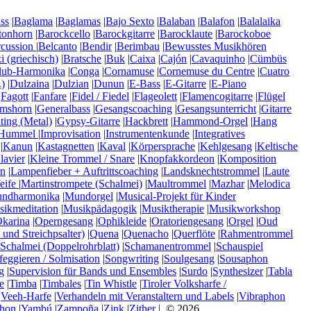
ss
|
Baglama
|
Baglamas
|
Bajo Sexto
|
Balaban
|
Balafon
|
Balalaika
tonhorn
|
Barockcello
|
Barockgitarre
|
Barocklaute
|
Barockoboe
rcussion
|
Belcanto
|
Bendir
|
Berimbau
|
Bewusstes Musikhören
 (griechisch)
|
Bratsche
|
Buk
|
Caixa
|
Cajón
|
Cavaquinho
|
Cümbüs
lub-Harmonika
|
Conga
|
Cornamuse
|
Cornemuse du Centre
|
Cuatro
)
|
Dulzaina
|
Dulzian
|
Dunun
|
E-Bass
|
E-Gitarre
|
E-Piano
|
Fagott
|
Fanfare
|
Fidel / Fiedel
|
Flageolett
|
Flamencogitarre
|
Flügel
mshorn
|
Generalbass
|
Gesangscoaching
|
Gesangsunterricht
|
Gitarre
ting (Metal)
|
Gypsy-Gitarre
|
Hackbrett
|
Hammond-Orgel
|
Hang
Hummel
|
Improvisation
|
Instrumentenkunde
|
Integratives
|
Kanun
|
Kastagnetten
|
Kaval
|
Körpersprache
|
Kehlgesang
|
Keltische
lavier
|
Kleine Trommel / Snare
|
Knopfakkordeon
|
Komposition
n
|
Lampenfieber + Auftrittscoaching
|
Landsknechtstrommel
|
Laute
eife
|
Martinstrompete (Schalmei)
|
Maultrommel
|
Mazhar
|
Melodica
ndharmonika
|
Mundorgel
|
Musical-Projekt für Kinder
ikmeditation
|
Musikpädagogik
|
Musiktherapie
|
Musikworkshop
karina
|
Operngesang
|
Ophikleide
|
Oratoriengesang
|
Orgel
|
Oud
 und Streichpsalter)
|
Quena
|
Quenacho
|
Querflöte
|
Rahmentrommel
Schalmei (Doppelrohrblatt)
|
Schamanentrommel
|
Schauspiel
feggieren / Solmisation
|
Songwriting
|
Soulgesang
|
Sousaphon
g
|
Supervision für Bands und Ensembles
|
Surdo
|
Synthesizer
|
Tabla
e
|
Timba
|
Timbales
|
Tin Whistle
|
Tiroler Volksharfe /
|
Veeh-Harfe
|
Verhandeln mit Veranstaltern und Labels
|
Vibraphon
hon
|
Yambú
|
Zampoña
|
Zink
|
Zither
| © 2026