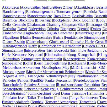
Akkordeon
|
Akkordzither (griffbrettlose Zither)
|
Akustikbass / Bassgit
|
Bandcoaching
|
Bandmanagement / Tourmanagement
|
Bandola
|
Band
|
Barockposaune
|
Barocktrompete
|
Bass Drum
|
Bassbalalaika
|
Bassett
|
Bisernica
|
Blockflöte
|
Bluesharp
|
Bockpfeife / Bock
|
Bodhrán
|
Body 
|
Cello
|
Cembalo
|
Chalumeau
|
Chanting
|
Chapman Stick
|
Charango
|
C
|
Darbuka
|
Davul
|
Didgeridoo
|
Dilruba
|
Dirigieren
|
Djembé
|
Dobro
|
Do
|
Einhandflöte
|
Englischhorn
|
English Concertina
|
Ensemblegesang
|
En
|
Flügelhorn
|
Flutina
|
Formenlehre
|
Fujara
|
Funktionale Stimmbildung
|
|
Gitarre 7-saitig
|
Gitarrenbanjo
|
Glockenspiel
|
Gotische Harfe
|
Great H
|
Hardangerfiedel
|
Harfe
|
Harmonielehre
|
Harmonium
|
Hayden Duet Co
Stimmtraining
|
Interpretation
|
Irish Bouzouki
|
Irish Flute
|
Jagdhorn
|
Ja
Harfe
|
Kemence
|
Keyboard
|
Kinderstimmbildung
|
Klangschale
|
Klang
|
Kontrabass
|
Kontragitarre
|
Kontrapunkt
|
Konzertgitarre
|
Konzertharfe
(europäische)
|
Löffel
|
Leier
|
Liedbegleitung
|
Liedgesang
|
Liege-Mono
|
Melodiebass-Akkordeon
|
Metallophon
|
Mey
|
MIDI-Unterricht - GM-
|
Musicalgesang
|
Musik für Menschen mit Behinderung
|
Musik für Se
|
Nagoya-Harfe / Taishogoto
|
Naturtrompete
|
Ney
|
Northumbrian Smal
|
Pandeiro
|
Panduri
|
Panflöte
|
Pauke
|
Percussion
|
Pferdekopfgeige
|
Pia
|
Rauschpfeife
|
Relative Solmisation
|
Renaissancelaute
|
Repetition
|
Rep
|
Schäferpfeife
|
Scheitholt
|
Schlagzeug
|
Schlitztrommel
|
Scottish Small
|
Sprechtraining / Stimmcoaching
|
Steel Drum
|
Steirische Harmonika
|
|
Tabulatur lesen
|
Taiko
|
Tamborim
|
Tambura
|
Tango Bandoneon
|
Tanz
Einfachpedalharfe
|
Tombak
|
Tonsatz / Arrangieren
|
Tontechnik
|
Traver
|
Viola da Gamba
|
Viola d‘amore
|
Viola Profonda / Tenorgeige
|
Vorber