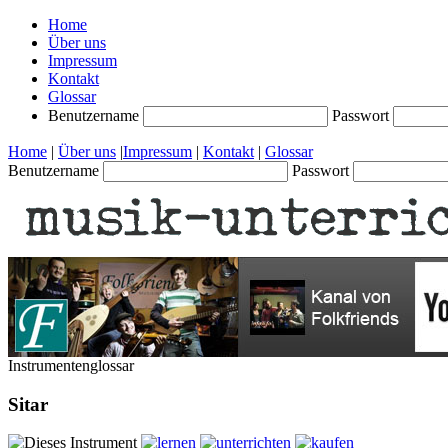
Home
Über uns
Impressum
Kontakt
Glossar
Benutzername
Passwort
Home
|
Über uns
|
Impressum
|
Kontakt
|
Glossar
Benutzername
Passwort
Instrumentenglossar
Sitar