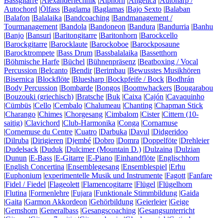
Bassgitarre
|
Alexandertechnik
|
Alphorn
|
Angelica
|
Autoharp /
Autochord
|
Ölfass
|
Baglama
|
Baglamas
|
Bajo Sexto
|
Balaban
|
Balafon
|
Balalaika
|
Bandcoaching
|
Bandmanagement /
Tourmanagement
|
Bandola
|
Bandoneon
|
Bandura
|
Bandurria
|
Banhu
|
Banjo
|
Bansuri
|
Baritongitarre
|
Baritonhorn
|
Barockcello
|
Barockgitarre
|
Barocklaute
|
Barockoboe
|
Barockposaune
|
Barocktrompete
|
Bass Drum
|
Bassbalalaika
|
Bassetthorn
|
Böhmische Harfe
|
Büchel
|
Bühnenpräsenz
|
Beatboxing / Vocal
Percussion
|
Belcanto
|
Bendir
|
Berimbau
|
Bewusstes Musikhören
|
Bisernica
|
Blockflöte
|
Bluesharp
|
Bockpfeife / Bock
|
Bodhrán
|
Body Percussion
|
Bombarde
|
Bongos
|
Boomwhackers
|
Bougarabou
|
Bouzouki (griechisch)
|
Bratsche
|
Buk
|
Caixa
|
Cajón
|
Cavaquinho
|
Cümbüs
|
Cello
|
Cembalo
|
Chalumeau
|
Chanting
|
Chapman Stick
|
Charango
|
Chimes
|
Chorgesang
|
Cimbalom
|
Cister
|
Cittern (10-
saitig)
|
Clavichord
|
Club-Harmonika
|
Conga
|
Cornamuse
|
Cornemuse du Centre
|
Cuatro
|
Darbuka
|
Davul
|
Didgeridoo
|
Dilruba
|
Dirigieren
|
Djembé
|
Dobro
|
Domra
|
Doppelföte
|
Drehleier
|
Dudelsack
|
Duduk
|
Dulcimer (Mountain D.)
|
Dulzaina
|
Dulzian
|
Dunun
|
E-Bass
|
E-Gitarre
|
E-Piano
|
Einhandflöte
|
Englischhorn
|
English Concertina
|
Ensemblegesang
|
Ensemblespiel
|
Erhu
|
Euphonium
|
experimentelle Musik und Instrumente
|
Fagott
|
Fanfare
|
Fidel / Fiedel
|
Flageolett
|
Flamencogitarre
|
Flügel
|
Flügelhorn
|
Flutina
|
Formenlehre
|
Fujara
|
Funktionale Stimmbildung
|
Gaida
|
Gaita
|
Garmon Akkordeon
|
Gehörbildung
|
Geierleier
|
Geige
|
Gemshorn
|
Generalbass
|
Gesangscoaching
|
Gesangsunterricht