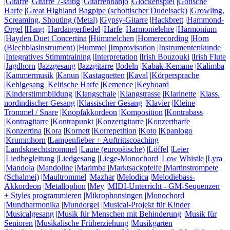
|
Gitarre
|
Gitarre 7-saitig
|
Gitarrenbanjo
|
Glockenspiel
|
Gotische
Harfe
|
Great Highland Bagpipe (schottischer Dudelsack)
|
Growling,
Screaming, Shouting (Metal)
|
Gypsy-Gitarre
|
Hackbrett
|
Hammond-
Orgel
|
Hang
|
Hardangerfiedel
|
Harfe
|
Harmonielehre
|
Harmonium
|
Hayden Duet Concertina
|
Hümmelchen
|
Homerecording
|
Horn
(Blechblasinstrument)
|
Hummel
|
Improvisation
|
Instrumentenkunde
|
Integratives Stimmtraining
|
Interpretation
|
Irish Bouzouki
|
Irish Flute
|
Jagdhorn
|
Jazzgesang
|
Jazzgitarre
|
Jodeln
|
Kabak-Kemane
|
Kalimba
|
Kammermusik
|
Kanun
|
Kastagnetten
|
Kaval
|
Körpersprache
|
Kehlgesang
|
Keltische Harfe
|
Kemence
|
Keyboard
|
Kinderstimmbildung
|
Klangschale
|
Klangstrasse
|
Klarinette
|
Klass.
nordindischer Gesang
|
Klassischer Gesang
|
Klavier
|
Kleine
Trommel / Snare
|
Knopfakkordeon
|
Komposition
|
Kontrabass
|
Kontragitarre
|
Kontrapunkt
|
Konzertgitarre
|
Konzertharfe
|
Konzertina
|
Kora
|
Kornett
|
Korrepetition
|
Koto
|
Kpanlogo
|
Krummhorn
|
Lampenfieber + Auftrittscoaching
|
Landsknechtstrommel
|
Laute (europäische)
|
Löffel
|
Leier
|
Liedbegleitung
|
Liedgesang
|
Liege-Monochord
|
Low Whistle
|
Lyra
|
Mandola
|
Mandoline
|
Marimba
|
Marktsackpfeife
|
Martinstrompete
(Schalmei)
|
Maultrommel
|
Mazhar
|
Melodica
|
Melodiebass-
Akkordeon
|
Metallophon
|
Mey
|
MIDI-Unterricht - GM-Sequenzen
+ Styles programmieren
|
Mikrophonsingen
|
Monochord
|
Mundharmonika
|
Mundorgel
|
Musical-Projekt für Kinder
|
Musicalgesang
|
Musik für Menschen mit Behinderung
|
Musik für
Senioren
|
Musikalische Früherziehung
|
Musikgarten