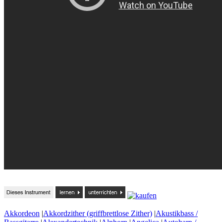
Akkordeon
|
Akkordzither (griffbrettlose Zither)
|
Akustikbass /