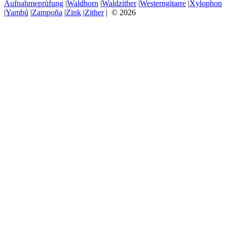
Aufnahmeprüfung
|
Waldhorn
|
Waldzither
|
Westerngitarre
|
Xylophon
|
Yambú
|
Zampoña
|
Zink
|
Zither
| © 2026