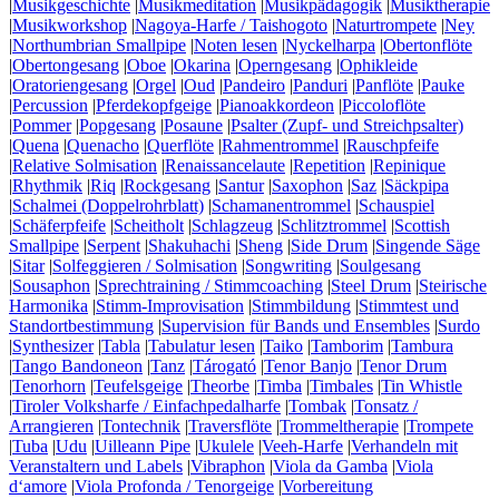
|
Musikgeschichte
|
Musikmeditation
|
Musikpädagogik
|
Musiktherapie
|
Musikworkshop
|
Nagoya-Harfe / Taishogoto
|
Naturtrompete
|
Ney
|
Northumbrian Smallpipe
|
Noten lesen
|
Nyckelharpa
|
Obertonflöte
|
Obertongesang
|
Oboe
|
Okarina
|
Operngesang
|
Ophikleide
|
Oratoriengesang
|
Orgel
|
Oud
|
Pandeiro
|
Panduri
|
Panflöte
|
Pauke
|
Percussion
|
Pferdekopfgeige
|
Pianoakkordeon
|
Piccoloflöte
|
Pommer
|
Popgesang
|
Posaune
|
Psalter (Zupf- und Streichpsalter)
|
Quena
|
Quenacho
|
Querflöte
|
Rahmentrommel
|
Rauschpfeife
|
Relative Solmisation
|
Renaissancelaute
|
Repetition
|
Repinique
|
Rhythmik
|
Riq
|
Rockgesang
|
Santur
|
Saxophon
|
Saz
|
Säckpipa
|
Schalmei (Doppelrohrblatt)
|
Schamanentrommel
|
Schauspiel
|
Schäferpfeife
|
Scheitholt
|
Schlagzeug
|
Schlitztrommel
|
Scottish
Smallpipe
|
Serpent
|
Shakuhachi
|
Sheng
|
Side Drum
|
Singende Säge
|
Sitar
|
Solfeggieren / Solmisation
|
Songwriting
|
Soulgesang
|
Sousaphon
|
Sprechtraining / Stimmcoaching
|
Steel Drum
|
Steirische
Harmonika
|
Stimm-Improvisation
|
Stimmbildung
|
Stimmtest und
Standortbestimmung
|
Supervision für Bands und Ensembles
|
Surdo
|
Synthesizer
|
Tabla
|
Tabulatur lesen
|
Taiko
|
Tamborim
|
Tambura
|
Tango Bandoneon
|
Tanz
|
Tárogató
|
Tenor Banjo
|
Tenor Drum
|
Tenorhorn
|
Teufelsgeige
|
Theorbe
|
Timba
|
Timbales
|
Tin Whistle
|
Tiroler Volksharfe / Einfachpedalharfe
|
Tombak
|
Tonsatz /
Arrangieren
|
Tontechnik
|
Traversflöte
|
Trommeltherapie
|
Trompete
|
Tuba
|
Udu
|
Uilleann Pipe
|
Ukulele
|
Veeh-Harfe
|
Verhandeln mit
Veranstaltern und Labels
|
Vibraphon
|
Viola da Gamba
|
Viola
d‘amore
|
Viola Profonda / Tenorgeige
|
Vorbereitung