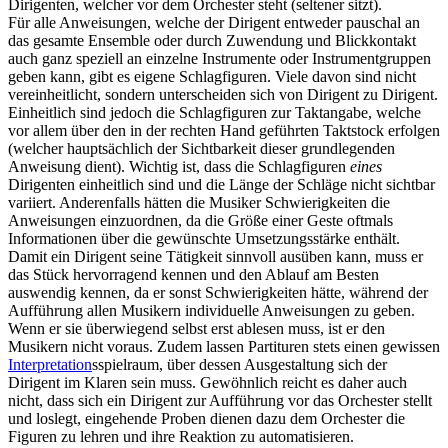
Dirigenten, welcher vor dem Orchester steht (seltener sitzt).
Für alle Anweisungen, welche der Dirigent entweder pauschal an
das gesamte Ensemble oder durch Zuwendung und Blickkontakt
auch ganz speziell an einzelne Instrumente oder Instrumentgruppen
geben kann, gibt es eigene Schlagfiguren. Viele davon sind nicht
vereinheitlicht, sondern unterscheiden sich von Dirigent zu Dirigent.
Einheitlich sind jedoch die Schlagfiguren zur Taktangabe, welche
vor allem über den in der rechten Hand geführten Taktstock erfolgen
(welcher hauptsächlich der Sichtbarkeit dieser grundlegenden
Anweisung dient). Wichtig ist, dass die Schlagfiguren
eines
Dirigenten einheitlich sind und die Länge der Schläge nicht sichtbar
variiert. Anderenfalls hätten die Musiker Schwierigkeiten die
Anweisungen einzuordnen, da die Größe einer Geste oftmals
Informationen über die gewünschte Umsetzungsstärke enthält.
Damit ein Dirigent seine Tätigkeit sinnvoll ausüben kann, muss er
das Stück hervorragend kennen und den Ablauf am Besten
auswendig kennen, da er sonst Schwierigkeiten hätte, während der
Aufführung allen Musikern individuelle Anweisungen zu geben.
Wenn er sie überwiegend selbst erst ablesen muss, ist er den
Musikern nicht voraus. Zudem lassen Partituren stets einen gewissen
Interpretation
sspielraum, über dessen Ausgestaltung sich der
Dirigent im Klaren sein muss. Gewöhnlich reicht es daher auch
nicht, dass sich ein Dirigent zur Aufführung vor das Orchester stellt
und loslegt, eingehende Proben dienen dazu dem Orchester die
Figuren zu lehren und ihre Reaktion zu automatisieren.