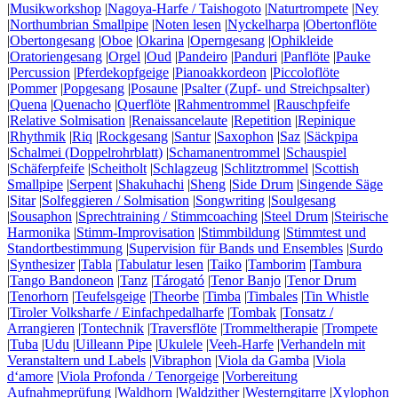
|
Musikworkshop
|
Nagoya-Harfe / Taishogoto
|
Naturtrompete
|
Ney
|
Northumbrian Smallpipe
|
Noten lesen
|
Nyckelharpa
|
Obertonflöte
|
Obertongesang
|
Oboe
|
Okarina
|
Operngesang
|
Ophikleide
|
Oratoriengesang
|
Orgel
|
Oud
|
Pandeiro
|
Panduri
|
Panflöte
|
Pauke
|
Percussion
|
Pferdekopfgeige
|
Pianoakkordeon
|
Piccoloflöte
|
Pommer
|
Popgesang
|
Posaune
|
Psalter (Zupf- und Streichpsalter)
|
Quena
|
Quenacho
|
Querflöte
|
Rahmentrommel
|
Rauschpfeife
|
Relative Solmisation
|
Renaissancelaute
|
Repetition
|
Repinique
|
Rhythmik
|
Riq
|
Rockgesang
|
Santur
|
Saxophon
|
Saz
|
Säckpipa
|
Schalmei (Doppelrohrblatt)
|
Schamanentrommel
|
Schauspiel
|
Schäferpfeife
|
Scheitholt
|
Schlagzeug
|
Schlitztrommel
|
Scottish
Smallpipe
|
Serpent
|
Shakuhachi
|
Sheng
|
Side Drum
|
Singende Säge
|
Sitar
|
Solfeggieren / Solmisation
|
Songwriting
|
Soulgesang
|
Sousaphon
|
Sprechtraining / Stimmcoaching
|
Steel Drum
|
Steirische
Harmonika
|
Stimm-Improvisation
|
Stimmbildung
|
Stimmtest und
Standortbestimmung
|
Supervision für Bands und Ensembles
|
Surdo
|
Synthesizer
|
Tabla
|
Tabulatur lesen
|
Taiko
|
Tamborim
|
Tambura
|
Tango Bandoneon
|
Tanz
|
Tárogató
|
Tenor Banjo
|
Tenor Drum
|
Tenorhorn
|
Teufelsgeige
|
Theorbe
|
Timba
|
Timbales
|
Tin Whistle
|
Tiroler Volksharfe / Einfachpedalharfe
|
Tombak
|
Tonsatz /
Arrangieren
|
Tontechnik
|
Traversflöte
|
Trommeltherapie
|
Trompete
|
Tuba
|
Udu
|
Uilleann Pipe
|
Ukulele
|
Veeh-Harfe
|
Verhandeln mit
Veranstaltern und Labels
|
Vibraphon
|
Viola da Gamba
|
Viola
d‘amore
|
Viola Profonda / Tenorgeige
|
Vorbereitung
Aufnahmeprüfung
|
Waldhorn
|
Waldzither
|
Westerngitarre
|
Xylophon