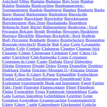
Autochord
|
Ölfass
|
Baglama
|
Baglamas
|
Bajo Sexto
|
Balaban
|
Balafon
|
Balalaika
|
Bandcoaching
|
Bandmanagement /
Tourmanagement
|
Bandola
|
Bandoneon
|
Bandura
|
Bandurria
|
Banhu
|
Banjo
|
Bansuri
|
Baritongitarre
|
Baritonhorn
|
Barockcello
|
Barockgitarre
|
Barocklaute
|
Barockoboe
|
Barockposaune
|
Barocktrompete
|
Bass Drum
|
Bassbalalaika
|
Bassetthorn
|
Böhmische Harfe
|
Büchel
|
Bühnenpräsenz
|
Beatboxing / Vocal
Percussion
|
Belcanto
|
Bendir
|
Berimbau
|
Bewusstes Musikhören
|
Bisernica
|
Blockflöte
|
Bluesharp
|
Bockpfeife / Bock
|
Bodhrán
|
Body Percussion
|
Bombarde
|
Bongos
|
Boomwhackers
|
Bougarabou
|
Bouzouki (griechisch)
|
Bratsche
|
Buk
|
Caixa
|
Cajón
|
Cavaquinho
|
Cümbüs
|
Cello
|
Cembalo
|
Chalumeau
|
Chanting
|
Chapman Stick
|
Charango
|
Chimes
|
Chorgesang
|
Cimbalom
|
Cister
|
Cittern (10-
saitig)
|
Clavichord
|
Club-Harmonika
|
Conga
|
Cornamuse
|
Cornemuse du Centre
|
Cuatro
|
Darbuka
|
Davul
|
Didgeridoo
|
Dilruba
|
Dirigieren
|
Djembé
|
Dobro
|
Domra
|
Doppelföte
|
Drehleier
|
Dudelsack
|
Duduk
|
Dulcimer (Mountain D.)
|
Dulzaina
|
Dulzian
|
Dunun
|
E-Bass
|
E-Gitarre
|
E-Piano
|
Einhandflöte
|
Englischhorn
|
English Concertina
|
Ensemblegesang
|
Ensemblespiel
|
Erhu
|
Euphonium
|
experimentelle Musik und Instrumente
|
Fagott
|
Fanfare
|
Fidel / Fiedel
|
Flageolett
|
Flamencogitarre
|
Flügel
|
Flügelhorn
|
Flutina
|
Formenlehre
|
Fujara
|
Funktionale Stimmbildung
|
Gaida
|
Gaita
|
Garmon Akkordeon
|
Gehörbildung
|
Geierleier
|
Geige
|
Gemshorn
|
Generalbass
|
Gesangscoaching
|
Gesangsunterricht
|
Gitarre
|
Gitarre 7-saitig
|
Gitarrenbanjo
|
Glockenspiel
|
Gotische