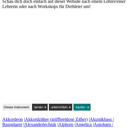
Schau dich doch einfach auf dieser Website nach einem Lehrer/einer
Lehrerin oder nach Workshops für Drehleier um!
Akkordeon
|
Akkordzither (griffbrettlose Zither)
|
Akustikbass /
Bassgitarre
|
Alexandertechnik
|
Alphorn
|
Angelica
|
Autoharp /