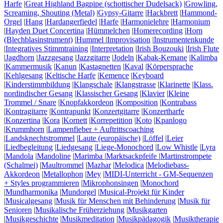
Harfe
|
Great Highland Bagpipe (schottischer Dudelsack)
|
Growling,
Screaming, Shouting (Metal)
|
Gypsy-Gitarre
|
Hackbrett
|
Hammond-
Orgel
|
Hang
|
Hardangerfiedel
|
Harfe
|
Harmonielehre
|
Harmonium
|
Hayden Duet Concertina
|
Hümmelchen
|
Homerecording
|
Horn
(Blechblasinstrument)
|
Hummel
|
Improvisation
|
Instrumentenkunde
|
Integratives Stimmtraining
|
Interpretation
|
Irish Bouzouki
|
Irish Flute
|
Jagdhorn
|
Jazzgesang
|
Jazzgitarre
|
Jodeln
|
Kabak-Kemane
|
Kalimba
|
Kammermusik
|
Kanun
|
Kastagnetten
|
Kaval
|
Körpersprache
|
Kehlgesang
|
Keltische Harfe
|
Kemence
|
Keyboard
|
Kinderstimmbildung
|
Klangschale
|
Klangstrasse
|
Klarinette
|
Klass.
nordindischer Gesang
|
Klassischer Gesang
|
Klavier
|
Kleine
Trommel / Snare
|
Knopfakkordeon
|
Komposition
|
Kontrabass
|
Kontragitarre
|
Kontrapunkt
|
Konzertgitarre
|
Konzertharfe
|
Konzertina
|
Kora
|
Kornett
|
Korrepetition
|
Koto
|
Kpanlogo
|
Krummhorn
|
Lampenfieber + Auftrittscoaching
|
Landsknechtstrommel
|
Laute (europäische)
|
Löffel
|
Leier
|
Liedbegleitung
|
Liedgesang
|
Liege-Monochord
|
Low Whistle
|
Lyra
|
Mandola
|
Mandoline
|
Marimba
|
Marktsackpfeife
|
Martinstrompete
(Schalmei)
|
Maultrommel
|
Mazhar
|
Melodica
|
Melodiebass-
Akkordeon
|
Metallophon
|
Mey
|
MIDI-Unterricht - GM-Sequenzen
+ Styles programmieren
|
Mikrophonsingen
|
Monochord
|
Mundharmonika
|
Mundorgel
|
Musical-Projekt für Kinder
|
Musicalgesang
|
Musik für Menschen mit Behinderung
|
Musik für
Senioren
|
Musikalische Früherziehung
|
Musikgarten
|
Musikgeschichte
|
Musikmeditation
|
Musikpädagogik
|
Musiktherapie