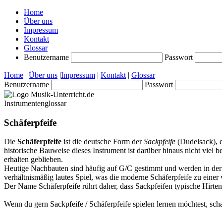
Home
Über uns
Impressum
Kontakt
Glossar
Benutzername
Passwort
Home
|
Über uns
|
Impressum
|
Kontakt
|
Glossar
Benutzername
Passwort
Instrumentenglossar
Schäferpfeife
Die
Schäferpfeife
ist die deutsche Form der
Sackpfeife
(Dudelsack), e
historische Bauweise dieses Instrument ist darüber hinaus nicht viel b
erhalten geblieben.
Heutige Nachbauten sind häufig auf G/C gestimmt und werden in der h
verhältnismäßig lautes Spiel, was die moderne Schäferpfeife zu einer 
Der Name Schäferpfeife rührt daher, dass Sackpfeifen typische Hirteni
Wenn du gern Sackpfeife / Schäferpfeife spielen lernen möchtest, sch