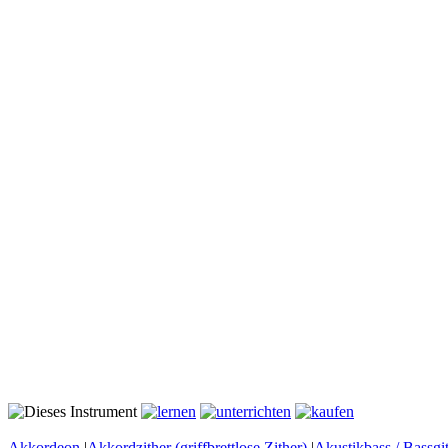
Akkordeon
|
Akkordzither (griffbrettlose Zither)
|
Akustikbass / Bassgit