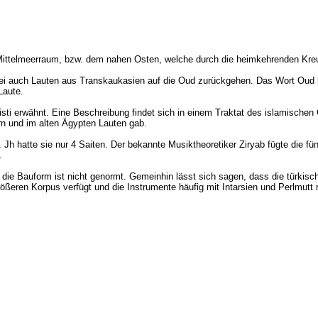
 Mittelmeerraum, bzw. dem nahen Osten, welche durch die heimkehrenden Kre
 wobei auch Lauten aus Transkaukasien auf die Oud zurückgehen. Das Wort Oud
Laute.
risti erwähnt. Eine Beschreibung findet sich in einem Traktat des islamischen
ern und im alten Ägypten Lauten gab.
 Jh hatte sie nur 4 Saiten. Der bekannte Musiktheoretiker Ziryab fügte die fün
.
ie Bauform ist nicht genormt. Gemeinhin lässt sich sagen, dass die türkisch
eren Korpus verfügt und die Instrumente häufig mit Intarsien und Perlmutt r