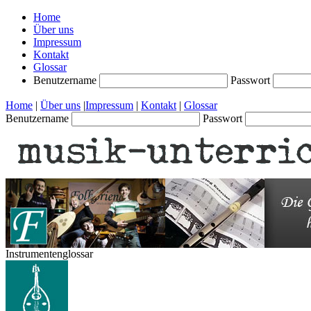
Home
Über uns
Impressum
Kontakt
Glossar
Benutzername
Passwort
Home
|
Über uns
|
Impressum
|
Kontakt
|
Glossar
Benutzername
Passwort
Instrumentenglossar