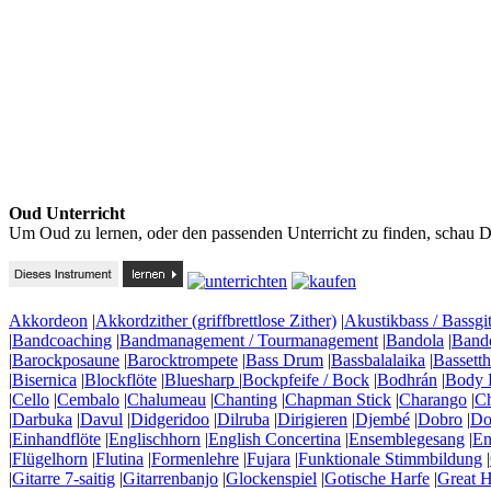
Oud Unterricht
Um Oud zu lernen, oder den passenden Unterricht zu finden, schau D
Akkordeon
|
Akkordzither (griffbrettlose Zither)
|
Akustikbass / Bassgit
|
Bandcoaching
|
Bandmanagement / Tourmanagement
|
Bandola
|
Band
|
Barockposaune
|
Barocktrompete
|
Bass Drum
|
Bassbalalaika
|
Bassett
|
Bisernica
|
Blockflöte
|
Bluesharp
|
Bockpfeife / Bock
|
Bodhrán
|
Body 
|
Cello
|
Cembalo
|
Chalumeau
|
Chanting
|
Chapman Stick
|
Charango
|
C
|
Darbuka
|
Davul
|
Didgeridoo
|
Dilruba
|
Dirigieren
|
Djembé
|
Dobro
|
Do
|
Einhandflöte
|
Englischhorn
|
English Concertina
|
Ensemblegesang
|
En
|
Flügelhorn
|
Flutina
|
Formenlehre
|
Fujara
|
Funktionale Stimmbildung
|
|
Gitarre 7-saitig
|
Gitarrenbanjo
|
Glockenspiel
|
Gotische Harfe
|
Great H