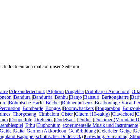
ich doch einfach mal auf unser Seite um!
arre
|
Alexandertechnik
|
Alphorn
|
Angelica
|
Autoharp / Autochord
|
Ölfa
oneon
|
Bandura
|
Bandurria
|
Banhu
|
Banjo
|
Bansuri
|
Baritongitarre
|
Bari
horn
|
Böhmische Harfe
|
Büchel
|
Bühnenpräsenz
|
Beatboxing / Vocal Pe
Percussion
|
Bombarde
|
Bongos
|
Boomwhackers
|
Bougarabou
|
Bouzouki
himes
|
Chorgesang
|
Cimbalom
|
Cister
|
Cittern (10-saitig)
|
Clavichord
|
C
mra
|
Doppelföte
|
Drehleier
|
Dudelsack
|
Duduk
|
Dulcimer (Mountain D.
semblespiel
|
Erhu
|
Euphonium
|
experimentelle Musik und Instrumente
Gaida
|
Gaita
|
Garmon Akkordeon
|
Gehörbildung
|
Geierleier
|
Geige
|
Ge
ighland Bagpipe (schottischer Dudelsack)
|
Growling, Screaming, Shou