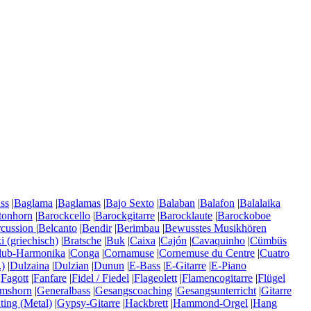
ss
|
Baglama
|
Baglamas
|
Bajo Sexto
|
Balaban
|
Balafon
|
Balalaika
tonhorn
|
Barockcello
|
Barockgitarre
|
Barocklaute
|
Barockoboe
rcussion
|
Belcanto
|
Bendir
|
Berimbau
|
Bewusstes Musikhören
 (griechisch)
|
Bratsche
|
Buk
|
Caixa
|
Cajón
|
Cavaquinho
|
Cümbüs
lub-Harmonika
|
Conga
|
Cornamuse
|
Cornemuse du Centre
|
Cuatro
)
|
Dulzaina
|
Dulzian
|
Dunun
|
E-Bass
|
E-Gitarre
|
E-Piano
|
Fagott
|
Fanfare
|
Fidel / Fiedel
|
Flageolett
|
Flamencogitarre
|
Flügel
mshorn
|
Generalbass
|
Gesangscoaching
|
Gesangsunterricht
|
Gitarre
ting (Metal)
|
Gypsy-Gitarre
|
Hackbrett
|
Hammond-Orgel
|
Hang