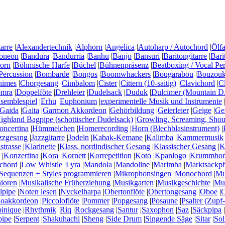
arre
|
Alexandertechnik
|
Alphorn
|
Angelica
|
Autoharp / Autochord
|
Ölfa
oneon
|
Bandura
|
Bandurria
|
Banhu
|
Banjo
|
Bansuri
|
Baritongitarre
|
Bari
horn
|
Böhmische Harfe
|
Büchel
|
Bühnenpräsenz
|
Beatboxing / Vocal Pe
Percussion
|
Bombarde
|
Bongos
|
Boomwhackers
|
Bougarabou
|
Bouzouki
himes
|
Chorgesang
|
Cimbalom
|
Cister
|
Cittern (10-saitig)
|
Clavichord
|
C
mra
|
Doppelföte
|
Drehleier
|
Dudelsack
|
Duduk
|
Dulcimer (Mountain D.
semblespiel
|
Erhu
|
Euphonium
|
experimentelle Musik und Instrumente
Gaida
|
Gaita
|
Garmon Akkordeon
|
Gehörbildung
|
Geierleier
|
Geige
|
Ge
ighland Bagpipe (schottischer Dudelsack)
|
Growling, Screaming, Shou
ncertina
|
Hümmelchen
|
Homerecording
|
Horn (Blechblasinstrument)
|
zzgesang
|
Jazzgitarre
|
Jodeln
|
Kabak-Kemane
|
Kalimba
|
Kammermusik
strasse
|
Klarinette
|
Klass. nordindischer Gesang
|
Klassischer Gesang
|
K
|
Konzertina
|
Kora
|
Kornett
|
Korrepetition
|
Koto
|
Kpanlogo
|
Krummhor
chord
|
Low Whistle
|
Lyra
|
Mandola
|
Mandoline
|
Marimba
|
Marktsackpf
Sequenzen + Styles programmieren
|
Mikrophonsingen
|
Monochord
|
Mu
nioren
|
Musikalische Früherziehung
|
Musikgarten
|
Musikgeschichte
|
Mus
lpipe
|
Noten lesen
|
Nyckelharpa
|
Obertonflöte
|
Obertongesang
|
Oboe
|
O
noakkordeon
|
Piccoloflöte
|
Pommer
|
Popgesang
|
Posaune
|
Psalter (Zupf-
inique
|
Rhythmik
|
Riq
|
Rockgesang
|
Santur
|
Saxophon
|
Saz
|
Säckpipa
|
pipe
|
Serpent
|
Shakuhachi
|
Sheng
|
Side Drum
|
Singende Säge
|
Sitar
|
Sol