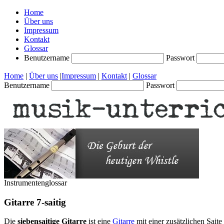
Home
Über uns
Impressum
Kontakt
Glossar
Benutzername
Passwort
Home
|
Über uns
|
Impressum
|
Kontakt
|
Glossar
Benutzername
Passwort
Instrumentenglossar
Gitarre 7-saitig
Die
siebensaitige Gitarre
ist eine
Gitarre
mit einer zusätzlichen Saite 