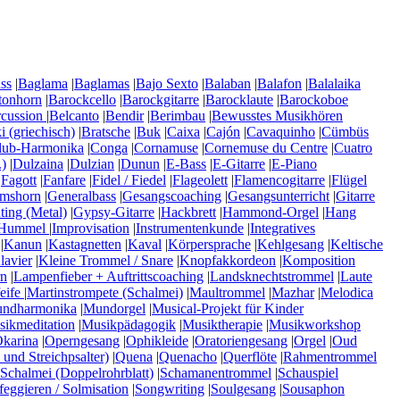
ss
|
Baglama
|
Baglamas
|
Bajo Sexto
|
Balaban
|
Balafon
|
Balalaika
tonhorn
|
Barockcello
|
Barockgitarre
|
Barocklaute
|
Barockoboe
rcussion
|
Belcanto
|
Bendir
|
Berimbau
|
Bewusstes Musikhören
 (griechisch)
|
Bratsche
|
Buk
|
Caixa
|
Cajón
|
Cavaquinho
|
Cümbüs
lub-Harmonika
|
Conga
|
Cornamuse
|
Cornemuse du Centre
|
Cuatro
)
|
Dulzaina
|
Dulzian
|
Dunun
|
E-Bass
|
E-Gitarre
|
E-Piano
|
Fagott
|
Fanfare
|
Fidel / Fiedel
|
Flageolett
|
Flamencogitarre
|
Flügel
mshorn
|
Generalbass
|
Gesangscoaching
|
Gesangsunterricht
|
Gitarre
ting (Metal)
|
Gypsy-Gitarre
|
Hackbrett
|
Hammond-Orgel
|
Hang
Hummel
|
Improvisation
|
Instrumentenkunde
|
Integratives
|
Kanun
|
Kastagnetten
|
Kaval
|
Körpersprache
|
Kehlgesang
|
Keltische
lavier
|
Kleine Trommel / Snare
|
Knopfakkordeon
|
Komposition
n
|
Lampenfieber + Auftrittscoaching
|
Landsknechtstrommel
|
Laute
eife
|
Martinstrompete (Schalmei)
|
Maultrommel
|
Mazhar
|
Melodica
ndharmonika
|
Mundorgel
|
Musical-Projekt für Kinder
ikmeditation
|
Musikpädagogik
|
Musiktherapie
|
Musikworkshop
karina
|
Operngesang
|
Ophikleide
|
Oratoriengesang
|
Orgel
|
Oud
 und Streichpsalter)
|
Quena
|
Quenacho
|
Querflöte
|
Rahmentrommel
Schalmei (Doppelrohrblatt)
|
Schamanentrommel
|
Schauspiel
feggieren / Solmisation
|
Songwriting
|
Soulgesang
|
Sousaphon