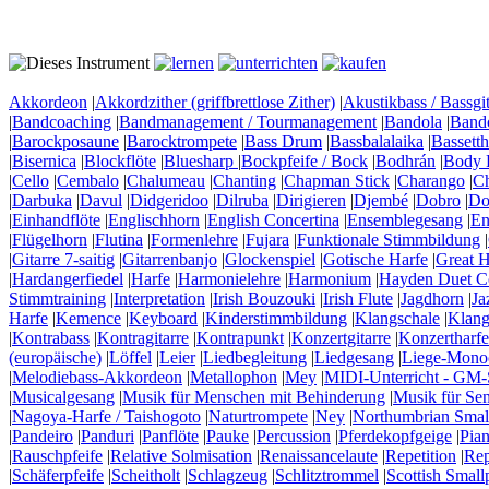
Akkordeon
|
Akkordzither (griffbrettlose Zither)
|
Akustikbass / Bassgit
|
Bandcoaching
|
Bandmanagement / Tourmanagement
|
Bandola
|
Band
|
Barockposaune
|
Barocktrompete
|
Bass Drum
|
Bassbalalaika
|
Bassett
|
Bisernica
|
Blockflöte
|
Bluesharp
|
Bockpfeife / Bock
|
Bodhrán
|
Body 
|
Cello
|
Cembalo
|
Chalumeau
|
Chanting
|
Chapman Stick
|
Charango
|
C
|
Darbuka
|
Davul
|
Didgeridoo
|
Dilruba
|
Dirigieren
|
Djembé
|
Dobro
|
Do
|
Einhandflöte
|
Englischhorn
|
English Concertina
|
Ensemblegesang
|
En
|
Flügelhorn
|
Flutina
|
Formenlehre
|
Fujara
|
Funktionale Stimmbildung
|
|
Gitarre 7-saitig
|
Gitarrenbanjo
|
Glockenspiel
|
Gotische Harfe
|
Great H
|
Hardangerfiedel
|
Harfe
|
Harmonielehre
|
Harmonium
|
Hayden Duet Co
Stimmtraining
|
Interpretation
|
Irish Bouzouki
|
Irish Flute
|
Jagdhorn
|
Ja
Harfe
|
Kemence
|
Keyboard
|
Kinderstimmbildung
|
Klangschale
|
Klang
|
Kontrabass
|
Kontragitarre
|
Kontrapunkt
|
Konzertgitarre
|
Konzertharfe
(europäische)
|
Löffel
|
Leier
|
Liedbegleitung
|
Liedgesang
|
Liege-Mono
|
Melodiebass-Akkordeon
|
Metallophon
|
Mey
|
MIDI-Unterricht - GM-
|
Musicalgesang
|
Musik für Menschen mit Behinderung
|
Musik für Se
|
Nagoya-Harfe / Taishogoto
|
Naturtrompete
|
Ney
|
Northumbrian Smal
|
Pandeiro
|
Panduri
|
Panflöte
|
Pauke
|
Percussion
|
Pferdekopfgeige
|
Pia
|
Rauschpfeife
|
Relative Solmisation
|
Renaissancelaute
|
Repetition
|
Rep
|
Schäferpfeife
|
Scheitholt
|
Schlagzeug
|
Schlitztrommel
|
Scottish Small