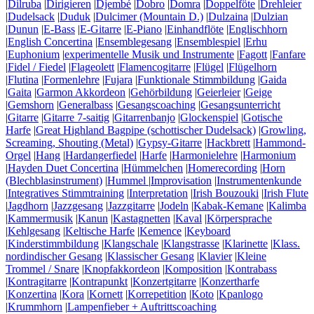
|
Dilruba
|
Dirigieren
|
Djembé
|
Dobro
|
Domra
|
Doppelföte
|
Drehleier
|
Dudelsack
|
Duduk
|
Dulcimer (Mountain D.)
|
Dulzaina
|
Dulzian
|
Dunun
|
E-Bass
|
E-Gitarre
|
E-Piano
|
Einhandflöte
|
Englischhorn
|
English Concertina
|
Ensemblegesang
|
Ensemblespiel
|
Erhu
|
Euphonium
|
experimentelle Musik und Instrumente
|
Fagott
|
Fanfare
|
Fidel / Fiedel
|
Flageolett
|
Flamencogitarre
|
Flügel
|
Flügelhorn
|
Flutina
|
Formenlehre
|
Fujara
|
Funktionale Stimmbildung
|
Gaida
|
Gaita
|
Garmon Akkordeon
|
Gehörbildung
|
Geierleier
|
Geige
|
Gemshorn
|
Generalbass
|
Gesangscoaching
|
Gesangsunterricht
|
Gitarre
|
Gitarre 7-saitig
|
Gitarrenbanjo
|
Glockenspiel
|
Gotische
Harfe
|
Great Highland Bagpipe (schottischer Dudelsack)
|
Growling,
Screaming, Shouting (Metal)
|
Gypsy-Gitarre
|
Hackbrett
|
Hammond-
Orgel
|
Hang
|
Hardangerfiedel
|
Harfe
|
Harmonielehre
|
Harmonium
|
Hayden Duet Concertina
|
Hümmelchen
|
Homerecording
|
Horn
(Blechblasinstrument)
|
Hummel
|
Improvisation
|
Instrumentenkunde
|
Integratives Stimmtraining
|
Interpretation
|
Irish Bouzouki
|
Irish Flute
|
Jagdhorn
|
Jazzgesang
|
Jazzgitarre
|
Jodeln
|
Kabak-Kemane
|
Kalimba
|
Kammermusik
|
Kanun
|
Kastagnetten
|
Kaval
|
Körpersprache
|
Kehlgesang
|
Keltische Harfe
|
Kemence
|
Keyboard
|
Kinderstimmbildung
|
Klangschale
|
Klangstrasse
|
Klarinette
|
Klass.
nordindischer Gesang
|
Klassischer Gesang
|
Klavier
|
Kleine
Trommel / Snare
|
Knopfakkordeon
|
Komposition
|
Kontrabass
|
Kontragitarre
|
Kontrapunkt
|
Konzertgitarre
|
Konzertharfe
|
Konzertina
|
Kora
|
Kornett
|
Korrepetition
|
Koto
|
Kpanlogo
|
Krummhorn
|
Lampenfieber + Auftrittscoaching