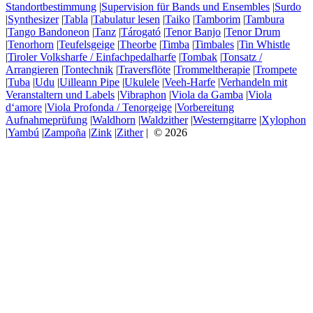
Standortbestimmung
|
Supervision für Bands und Ensembles
|
Surdo
|
Synthesizer
|
Tabla
|
Tabulatur lesen
|
Taiko
|
Tamborim
|
Tambura
|
Tango Bandoneon
|
Tanz
|
Tárogató
|
Tenor Banjo
|
Tenor Drum
|
Tenorhorn
|
Teufelsgeige
|
Theorbe
|
Timba
|
Timbales
|
Tin Whistle
|
Tiroler Volksharfe / Einfachpedalharfe
|
Tombak
|
Tonsatz /
Arrangieren
|
Tontechnik
|
Traversflöte
|
Trommeltherapie
|
Trompete
|
Tuba
|
Udu
|
Uilleann Pipe
|
Ukulele
|
Veeh-Harfe
|
Verhandeln mit
Veranstaltern und Labels
|
Vibraphon
|
Viola da Gamba
|
Viola
d‘amore
|
Viola Profonda / Tenorgeige
|
Vorbereitung
Aufnahmeprüfung
|
Waldhorn
|
Waldzither
|
Westerngitarre
|
Xylophon
|
Yambú
|
Zampoña
|
Zink
|
Zither
| © 2026