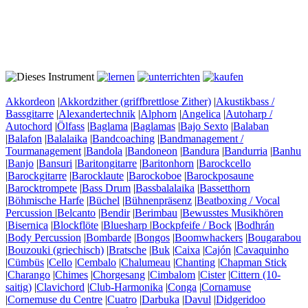
Akkordeon
|
Akkordzither (griffbrettlose Zither)
|
Akustikbass /
Bassgitarre
|
Alexandertechnik
|
Alphorn
|
Angelica
|
Autoharp /
Autochord
|
Ölfass
|
Baglama
|
Baglamas
|
Bajo Sexto
|
Balaban
|
Balafon
|
Balalaika
|
Bandcoaching
|
Bandmanagement /
Tourmanagement
|
Bandola
|
Bandoneon
|
Bandura
|
Bandurria
|
Banhu
|
Banjo
|
Bansuri
|
Baritongitarre
|
Baritonhorn
|
Barockcello
|
Barockgitarre
|
Barocklaute
|
Barockoboe
|
Barockposaune
|
Barocktrompete
|
Bass Drum
|
Bassbalalaika
|
Bassetthorn
|
Böhmische Harfe
|
Büchel
|
Bühnenpräsenz
|
Beatboxing / Vocal
Percussion
|
Belcanto
|
Bendir
|
Berimbau
|
Bewusstes Musikhören
|
Bisernica
|
Blockflöte
|
Bluesharp
|
Bockpfeife / Bock
|
Bodhrán
|
Body Percussion
|
Bombarde
|
Bongos
|
Boomwhackers
|
Bougarabou
|
Bouzouki (griechisch)
|
Bratsche
|
Buk
|
Caixa
|
Cajón
|
Cavaquinho
|
Cümbüs
|
Cello
|
Cembalo
|
Chalumeau
|
Chanting
|
Chapman Stick
|
Charango
|
Chimes
|
Chorgesang
|
Cimbalom
|
Cister
|
Cittern (10-
saitig)
|
Clavichord
|
Club-Harmonika
|
Conga
|
Cornamuse
|
Cornemuse du Centre
|
Cuatro
|
Darbuka
|
Davul
|
Didgeridoo