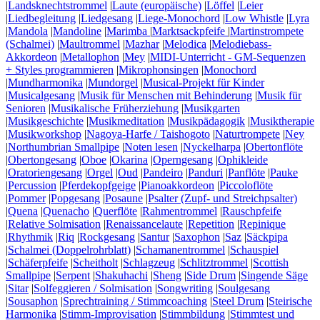
|
Landsknechtstrommel
|
Laute (europäische)
|
Löffel
|
Leier
|
Liedbegleitung
|
Liedgesang
|
Liege-Monochord
|
Low Whistle
|
Lyra
|
Mandola
|
Mandoline
|
Marimba
|
Marktsackpfeife
|
Martinstrompete
(Schalmei)
|
Maultrommel
|
Mazhar
|
Melodica
|
Melodiebass-
Akkordeon
|
Metallophon
|
Mey
|
MIDI-Unterricht - GM-Sequenzen
+ Styles programmieren
|
Mikrophonsingen
|
Monochord
|
Mundharmonika
|
Mundorgel
|
Musical-Projekt für Kinder
|
Musicalgesang
|
Musik für Menschen mit Behinderung
|
Musik für
Senioren
|
Musikalische Früherziehung
|
Musikgarten
|
Musikgeschichte
|
Musikmeditation
|
Musikpädagogik
|
Musiktherapie
|
Musikworkshop
|
Nagoya-Harfe / Taishogoto
|
Naturtrompete
|
Ney
|
Northumbrian Smallpipe
|
Noten lesen
|
Nyckelharpa
|
Obertonflöte
|
Obertongesang
|
Oboe
|
Okarina
|
Operngesang
|
Ophikleide
|
Oratoriengesang
|
Orgel
|
Oud
|
Pandeiro
|
Panduri
|
Panflöte
|
Pauke
|
Percussion
|
Pferdekopfgeige
|
Pianoakkordeon
|
Piccoloflöte
|
Pommer
|
Popgesang
|
Posaune
|
Psalter (Zupf- und Streichpsalter)
|
Quena
|
Quenacho
|
Querflöte
|
Rahmentrommel
|
Rauschpfeife
|
Relative Solmisation
|
Renaissancelaute
|
Repetition
|
Repinique
|
Rhythmik
|
Riq
|
Rockgesang
|
Santur
|
Saxophon
|
Saz
|
Säckpipa
|
Schalmei (Doppelrohrblatt)
|
Schamanentrommel
|
Schauspiel
|
Schäferpfeife
|
Scheitholt
|
Schlagzeug
|
Schlitztrommel
|
Scottish
Smallpipe
|
Serpent
|
Shakuhachi
|
Sheng
|
Side Drum
|
Singende Säge
|
Sitar
|
Solfeggieren / Solmisation
|
Songwriting
|
Soulgesang
|
Sousaphon
|
Sprechtraining / Stimmcoaching
|
Steel Drum
|
Steirische
Harmonika
|
Stimm-Improvisation
|
Stimmbildung
|
Stimmtest und