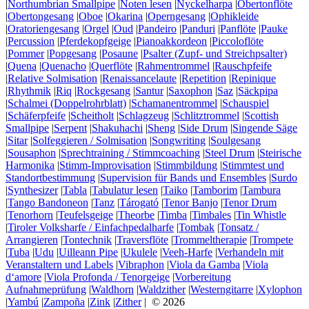
|
Northumbrian Smallpipe
|
Noten lesen
|
Nyckelharpa
|
Obertonflöte
|
Obertongesang
|
Oboe
|
Okarina
|
Operngesang
|
Ophikleide
|
Oratoriengesang
|
Orgel
|
Oud
|
Pandeiro
|
Panduri
|
Panflöte
|
Pauke
|
Percussion
|
Pferdekopfgeige
|
Pianoakkordeon
|
Piccoloflöte
|
Pommer
|
Popgesang
|
Posaune
|
Psalter (Zupf- und Streichpsalter)
|
Quena
|
Quenacho
|
Querflöte
|
Rahmentrommel
|
Rauschpfeife
|
Relative Solmisation
|
Renaissancelaute
|
Repetition
|
Repinique
|
Rhythmik
|
Riq
|
Rockgesang
|
Santur
|
Saxophon
|
Saz
|
Säckpipa
|
Schalmei (Doppelrohrblatt)
|
Schamanentrommel
|
Schauspiel
|
Schäferpfeife
|
Scheitholt
|
Schlagzeug
|
Schlitztrommel
|
Scottish
Smallpipe
|
Serpent
|
Shakuhachi
|
Sheng
|
Side Drum
|
Singende Säge
|
Sitar
|
Solfeggieren / Solmisation
|
Songwriting
|
Soulgesang
|
Sousaphon
|
Sprechtraining / Stimmcoaching
|
Steel Drum
|
Steirische
Harmonika
|
Stimm-Improvisation
|
Stimmbildung
|
Stimmtest und
Standortbestimmung
|
Supervision für Bands und Ensembles
|
Surdo
|
Synthesizer
|
Tabla
|
Tabulatur lesen
|
Taiko
|
Tamborim
|
Tambura
|
Tango Bandoneon
|
Tanz
|
Tárogató
|
Tenor Banjo
|
Tenor Drum
|
Tenorhorn
|
Teufelsgeige
|
Theorbe
|
Timba
|
Timbales
|
Tin Whistle
|
Tiroler Volksharfe / Einfachpedalharfe
|
Tombak
|
Tonsatz /
Arrangieren
|
Tontechnik
|
Traversflöte
|
Trommeltherapie
|
Trompete
|
Tuba
|
Udu
|
Uilleann Pipe
|
Ukulele
|
Veeh-Harfe
|
Verhandeln mit
Veranstaltern und Labels
|
Vibraphon
|
Viola da Gamba
|
Viola
d‘amore
|
Viola Profonda / Tenorgeige
|
Vorbereitung
Aufnahmeprüfung
|
Waldhorn
|
Waldzither
|
Westerngitarre
|
Xylophon
|
Yambú
|
Zampoña
|
Zink
|
Zither
| © 2026