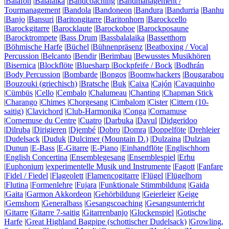
|
Balafon
|
Balalaika
|
Bandcoaching
|
Bandmanagement /
Tourmanagement
|
Bandola
|
Bandoneon
|
Bandura
|
Bandurria
|
Banhu
|
Banjo
|
Bansuri
|
Baritongitarre
|
Baritonhorn
|
Barockcello
|
Barockgitarre
|
Barocklaute
|
Barockoboe
|
Barockposaune
|
Barocktrompete
|
Bass Drum
|
Bassbalalaika
|
Bassetthorn
|
Böhmische Harfe
|
Büchel
|
Bühnenpräsenz
|
Beatboxing / Vocal
Percussion
|
Belcanto
|
Bendir
|
Berimbau
|
Bewusstes Musikhören
|
Bisernica
|
Blockflöte
|
Bluesharp
|
Bockpfeife / Bock
|
Bodhrán
|
Body Percussion
|
Bombarde
|
Bongos
|
Boomwhackers
|
Bougarabou
|
Bouzouki (griechisch)
|
Bratsche
|
Buk
|
Caixa
|
Cajón
|
Cavaquinho
|
Cümbüs
|
Cello
|
Cembalo
|
Chalumeau
|
Chanting
|
Chapman Stick
|
Charango
|
Chimes
|
Chorgesang
|
Cimbalom
|
Cister
|
Cittern (10-
saitig)
|
Clavichord
|
Club-Harmonika
|
Conga
|
Cornamuse
|
Cornemuse du Centre
|
Cuatro
|
Darbuka
|
Davul
|
Didgeridoo
|
Dilruba
|
Dirigieren
|
Djembé
|
Dobro
|
Domra
|
Doppelföte
|
Drehleier
|
Dudelsack
|
Duduk
|
Dulcimer (Mountain D.)
|
Dulzaina
|
Dulzian
|
Dunun
|
E-Bass
|
E-Gitarre
|
E-Piano
|
Einhandflöte
|
Englischhorn
|
English Concertina
|
Ensemblegesang
|
Ensemblespiel
|
Erhu
|
Euphonium
|
experimentelle Musik und Instrumente
|
Fagott
|
Fanfare
|
Fidel / Fiedel
|
Flageolett
|
Flamencogitarre
|
Flügel
|
Flügelhorn
|
Flutina
|
Formenlehre
|
Fujara
|
Funktionale Stimmbildung
|
Gaida
|
Gaita
|
Garmon Akkordeon
|
Gehörbildung
|
Geierleier
|
Geige
|
Gemshorn
|
Generalbass
|
Gesangscoaching
|
Gesangsunterricht
|
Gitarre
|
Gitarre 7-saitig
|
Gitarrenbanjo
|
Glockenspiel
|
Gotische
Harfe
|
Great Highland Bagpipe (schottischer Dudelsack)
|
Growling,