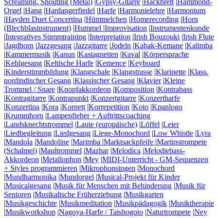
Screaming, Shouting (Metal)
|
Gypsy-Gitarre
|
Hackbrett
|
Hammond-
Orgel
|
Hang
|
Hardangerfiedel
|
Harfe
|
Harmonielehre
|
Harmonium
|
Hayden Duet Concertina
|
Hümmelchen
|
Homerecording
|
Horn
(Blechblasinstrument)
|
Hummel
|
Improvisation
|
Instrumentenkunde
|
Integratives Stimmtraining
|
Interpretation
|
Irish Bouzouki
|
Irish Flute
|
Jagdhorn
|
Jazzgesang
|
Jazzgitarre
|
Jodeln
|
Kabak-Kemane
|
Kalimba
|
Kammermusik
|
Kanun
|
Kastagnetten
|
Kaval
|
Körpersprache
|
Kehlgesang
|
Keltische Harfe
|
Kemence
|
Keyboard
|
Kinderstimmbildung
|
Klangschale
|
Klangstrasse
|
Klarinette
|
Klass.
nordindischer Gesang
|
Klassischer Gesang
|
Klavier
|
Kleine
Trommel / Snare
|
Knopfakkordeon
|
Komposition
|
Kontrabass
|
Kontragitarre
|
Kontrapunkt
|
Konzertgitarre
|
Konzertharfe
|
Konzertina
|
Kora
|
Kornett
|
Korrepetition
|
Koto
|
Kpanlogo
|
Krummhorn
|
Lampenfieber + Auftrittscoaching
|
Landsknechtstrommel
|
Laute (europäische)
|
Löffel
|
Leier
|
Liedbegleitung
|
Liedgesang
|
Liege-Monochord
|
Low Whistle
|
Lyra
|
Mandola
|
Mandoline
|
Marimba
|
Marktsackpfeife
|
Martinstrompete
(Schalmei)
|
Maultrommel
|
Mazhar
|
Melodica
|
Melodiebass-
Akkordeon
|
Metallophon
|
Mey
|
MIDI-Unterricht - GM-Sequenzen
+ Styles programmieren
|
Mikrophonsingen
|
Monochord
|
Mundharmonika
|
Mundorgel
|
Musical-Projekt für Kinder
|
Musicalgesang
|
Musik für Menschen mit Behinderung
|
Musik für
Senioren
|
Musikalische Früherziehung
|
Musikgarten
|
Musikgeschichte
|
Musikmeditation
|
Musikpädagogik
|
Musiktherapie
|
Musikworkshop
|
Nagoya-Harfe / Taishogoto
|
Naturtrompete
|
Ney