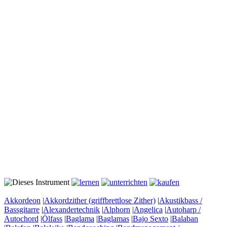
Akkordeon
|
Akkordzither (griffbrettlose Zither)
|
Akustikbass /
Bassgitarre
|
Alexandertechnik
|
Alphorn
|
Angelica
|
Autoharp /
Autochord
|
Ölfass
|
Baglama
|
Baglamas
|
Bajo Sexto
|
Balaban