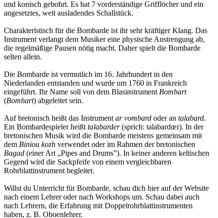
und konisch gebohrt. Es hat 7 vorderständige Grifflöcher und ein
angesetztes, weit ausladendes Schallstück.
Charakteristisch für die Bombarde ist ihr sehr kräftiger Klang. Das
Instrument verlangt dem Musiker eine physische Anstrengung ab,
die regelmäßige Pausen nötig macht. Daher spielt die Bombarde
selten allein.
Die Bombarde ist vermutlich im 16. Jahrhundert in den
Niederlanden entstanden und wurde um 1760 in Frankreich
eingeführt. Ihr Name soll von dem Blasinstrument
Bombart
(
Bomhart
) abgeleitet sein.
Auf bretonisch heißt das Instrument
ar vombard
oder an
talabard
.
Ein Bombardespieler heißt
talabarder
(sprich: talabardœr). In der
bretonischen Musik wird die Bombarde meistens gemeinsam mit
dem
Biniou kozh
verwendet oder im Rahmen der bretonischen
Bagad
(einer Art „Pipes and Drums”). In keiner anderen keltischen
Gegend wird die Sackpfeife von einem vergleichbaren
Rohrblattinstrument begleitet.
Willst du Unterricht für Bombarde, schau dich hier auf der Website
nach einem Lehrer oder nach Workshops um. Schau dabei auch
nach Lehrern, die Erfahrung mit Doppelrohrblattinstrumenten
haben, z. B. Oboenlehrer.