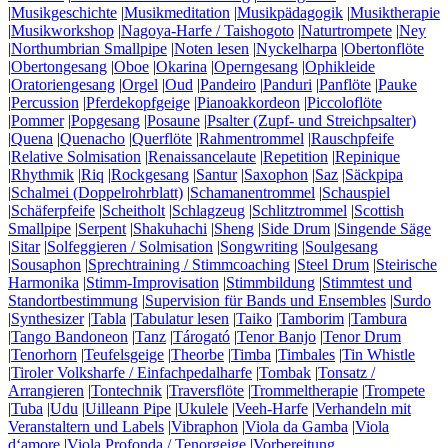
|
Musikgeschichte
|
Musikmeditation
|
Musikpädagogik
|
Musiktherapie
|
Musikworkshop
|
Nagoya-Harfe / Taishogoto
|
Naturtrompete
|
Ney
|
Northumbrian Smallpipe
|
Noten lesen
|
Nyckelharpa
|
Obertonflöte
|
Obertongesang
|
Oboe
|
Okarina
|
Operngesang
|
Ophikleide
|
Oratoriengesang
|
Orgel
|
Oud
|
Pandeiro
|
Panduri
|
Panflöte
|
Pauke
|
Percussion
|
Pferdekopfgeige
|
Pianoakkordeon
|
Piccoloflöte
|
Pommer
|
Popgesang
|
Posaune
|
Psalter (Zupf- und Streichpsalter)
|
Quena
|
Quenacho
|
Querflöte
|
Rahmentrommel
|
Rauschpfeife
|
Relative Solmisation
|
Renaissancelaute
|
Repetition
|
Repinique
|
Rhythmik
|
Riq
|
Rockgesang
|
Santur
|
Saxophon
|
Saz
|
Säckpipa
|
Schalmei (Doppelrohrblatt)
|
Schamanentrommel
|
Schauspiel
|
Schäferpfeife
|
Scheitholt
|
Schlagzeug
|
Schlitztrommel
|
Scottish
Smallpipe
|
Serpent
|
Shakuhachi
|
Sheng
|
Side Drum
|
Singende Säge
|
Sitar
|
Solfeggieren / Solmisation
|
Songwriting
|
Soulgesang
|
Sousaphon
|
Sprechtraining / Stimmcoaching
|
Steel Drum
|
Steirische
Harmonika
|
Stimm-Improvisation
|
Stimmbildung
|
Stimmtest und
Standortbestimmung
|
Supervision für Bands und Ensembles
|
Surdo
|
Synthesizer
|
Tabla
|
Tabulatur lesen
|
Taiko
|
Tamborim
|
Tambura
|
Tango Bandoneon
|
Tanz
|
Tárogató
|
Tenor Banjo
|
Tenor Drum
|
Tenorhorn
|
Teufelsgeige
|
Theorbe
|
Timba
|
Timbales
|
Tin Whistle
|
Tiroler Volksharfe / Einfachpedalharfe
|
Tombak
|
Tonsatz /
Arrangieren
|
Tontechnik
|
Traversflöte
|
Trommeltherapie
|
Trompete
|
Tuba
|
Udu
|
Uilleann Pipe
|
Ukulele
|
Veeh-Harfe
|
Verhandeln mit
Veranstaltern und Labels
|
Vibraphon
|
Viola da Gamba
|
Viola
d‘amore
|
Viola Profonda / Tenorgeige
|
Vorbereitung