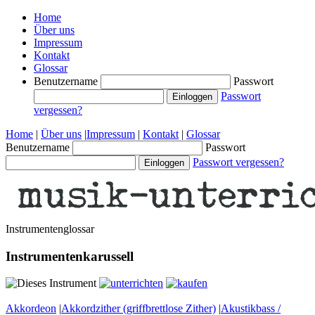
Home
Über uns
Impressum
Kontakt
Glossar
Benutzername
Passwort
Passwort
vergessen?
Home
|
Über uns
|
Impressum
|
Kontakt
|
Glossar
Benutzername
Passwort
Passwort vergessen?
Instrumentenglossar
Instrumentenkarussell
Akkordeon
|
Akkordzither (griffbrettlose Zither)
|
Akustikbass /