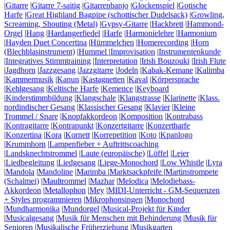
|
Gitarre
|
Gitarre 7-saitig
|
Gitarrenbanjo
|
Glockenspiel
|
Gotische
Harfe
|
Great Highland Bagpipe (schottischer Dudelsack)
|
Growling,
Screaming, Shouting (Metal)
|
Gypsy-Gitarre
|
Hackbrett
|
Hammond-
Orgel
|
Hang
|
Hardangerfiedel
|
Harfe
|
Harmonielehre
|
Harmonium
|
Hayden Duet Concertina
|
Hümmelchen
|
Homerecording
|
Horn
(Blechblasinstrument)
|
Hummel
|
Improvisation
|
Instrumentenkunde
|
Integratives Stimmtraining
|
Interpretation
|
Irish Bouzouki
|
Irish Flute
|
Jagdhorn
|
Jazzgesang
|
Jazzgitarre
|
Jodeln
|
Kabak-Kemane
|
Kalimba
|
Kammermusik
|
Kanun
|
Kastagnetten
|
Kaval
|
Körpersprache
|
Kehlgesang
|
Keltische Harfe
|
Kemence
|
Keyboard
|
Kinderstimmbildung
|
Klangschale
|
Klangstrasse
|
Klarinette
|
Klass.
nordindischer Gesang
|
Klassischer Gesang
|
Klavier
|
Kleine
Trommel / Snare
|
Knopfakkordeon
|
Komposition
|
Kontrabass
|
Kontragitarre
|
Kontrapunkt
|
Konzertgitarre
|
Konzertharfe
|
Konzertina
|
Kora
|
Kornett
|
Korrepetition
|
Koto
|
Kpanlogo
|
Krummhorn
|
Lampenfieber + Auftrittscoaching
|
Landsknechtstrommel
|
Laute (europäische)
|
Löffel
|
Leier
|
Liedbegleitung
|
Liedgesang
|
Liege-Monochord
|
Low Whistle
|
Lyra
|
Mandola
|
Mandoline
|
Marimba
|
Marktsackpfeife
|
Martinstrompete
(Schalmei)
|
Maultrommel
|
Mazhar
|
Melodica
|
Melodiebass-
Akkordeon
|
Metallophon
|
Mey
|
MIDI-Unterricht - GM-Sequenzen
+ Styles programmieren
|
Mikrophonsingen
|
Monochord
|
Mundharmonika
|
Mundorgel
|
Musical-Projekt für Kinder
|
Musicalgesang
|
Musik für Menschen mit Behinderung
|
Musik für
Senioren
|
Musikalische Früherziehung
|
Musikgarten