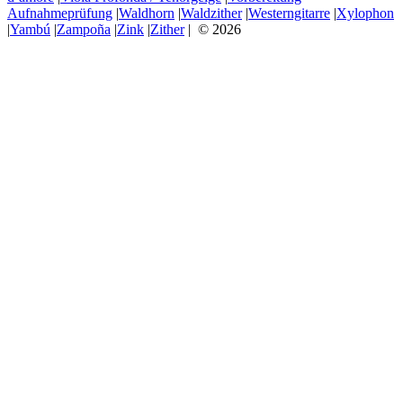
Aufnahmeprüfung
|
Waldhorn
|
Waldzither
|
Westerngitarre
|
Xylophon
|
Yambú
|
Zampoña
|
Zink
|
Zither
| © 2026