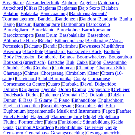
Bassgitarre
|
Alexandertechnik
|
Alphorn
|
Angelica
|
Autoharp /
Autochord
|
Ölfass
|
Baglama
|
Baglamas
|
Bajo Sexto
|
Balaban
|
Balafon
|
Balalaika
|
Bandcoaching
|
Bandmanagement /
Tourmanagement
|
Bandola
|
Bandoneon
|
Bandura
|
Bandurria
|
Banhu
|
Banjo
|
Bansuri
|
Baritongitarre
|
Baritonhorn
|
Barockcello
|
Barockgitarre
|
Barocklaute
|
Barockoboe
|
Barockposaune
|
Barocktrompete
|
Bass Drum
|
Bassbalalaika
|
Bassetthorn
|
Böhmische Harfe
|
Büchel
|
Bühnenpräsenz
|
Beatboxing / Vocal
Percussion
|
Belcanto
|
Bendir
|
Berimbau
|
Bewusstes Musikhören
|
Bisernica
|
Blockflöte
|
Bluesharp
|
Bockpfeife / Bock
|
Bodhrán
|
Body Percussion
|
Bombarde
|
Bongos
|
Boomwhackers
|
Bougarabou
|
Bouzouki (griechisch)
|
Bratsche
|
Buk
|
Caixa
|
Cajón
|
Cavaquinho
|
Cümbüs
|
Cello
|
Cembalo
|
Chalumeau
|
Chanting
|
Chapman Stick
|
Charango
|
Chimes
|
Chorgesang
|
Cimbalom
|
Cister
|
Cittern (10-
saitig)
|
Clavichord
|
Club-Harmonika
|
Conga
|
Cornamuse
|
Cornemuse du Centre
|
Cuatro
|
Darbuka
|
Davul
|
Didgeridoo
|
Dilruba
|
Dirigieren
|
Djembé
|
Dobro
|
Domra
|
Doppelföte
|
Drehleier
|
Dudelsack
|
Duduk
|
Dulcimer (Mountain D.)
|
Dulzaina
|
Dulzian
|
Dunun
|
E-Bass
|
E-Gitarre
|
E-Piano
|
Einhandflöte
|
Englischhorn
|
English Concertina
|
Ensemblegesang
|
Ensemblespiel
|
Erhu
|
Euphonium
|
experimentelle Musik und Instrumente
|
Fagott
|
Fanfare
|
Fidel / Fiedel
|
Flageolett
|
Flamencogitarre
|
Flügel
|
Flügelhorn
|
Flutina
|
Formenlehre
|
Fujara
|
Funktionale Stimmbildung
|
Gaida
|
Gaita
|
Garmon Akkordeon
|
Gehörbildung
|
Geierleier
|
Geige
|
Gemshorn
|
Generalbass
|
Gesangscoaching
|
Gesangsunterricht