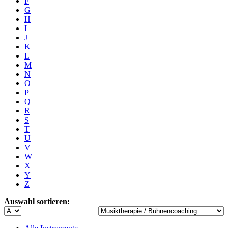
F
G
H
I
J
K
L
M
N
O
P
Q
R
S
T
U
V
W
X
Y
Z
Auswahl sortieren: