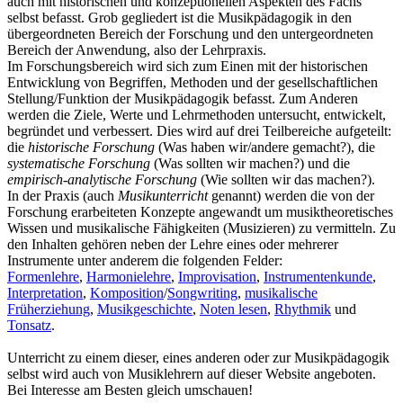
auch mit historischen und konzeptionellen Aspekten des Fachs
selbst befasst. Grob gegliedert ist die Musikpädagogik in den
übergeordneten Bereich der Forschung und den untergeordneten
Bereich der Anwendung, also der Lehrpraxis.
Im Forschungsbereich wird sich zum Einen mit der historischen
Entwicklung von Begriffen, Methoden und der gesellschaftlichen
Stellung/Funktion der Musikpädagogik befasst. Zum Anderen
werden die Ziele, Werte und Lehrmethoden untersucht, entwickelt,
begründet und verbessert. Dies wird auf drei Teilbereiche aufgeteilt:
die
historische Forschung
(Was haben wir/andere gemacht?), die
systematische Forschung
(Was sollten wir machen?) und die
empirisch-analytische Forschung
(Wie sollten wir das machen?).
In der Praxis (auch
Musikunterricht
genannt) werden die von der
Forschung erarbeiteten Konzepte angewandt um musiktheoretisches
Wissen und musikalische Fähigkeiten (Musizieren) zu vermitteln. Zu
den Inhalten gehören neben der Lehre eines oder mehrerer
Instrumente unter anderem die folgenden Felder:
Formenlehre
,
Harmonielehre
,
Improvisation
,
Instrumentenkunde
,
Interpretation
,
Komposition
/
Songwriting
,
musikalische
Früherziehung
,
Musikgeschichte
,
Noten lesen
,
Rhythmik
und
Tonsatz
.
Unterricht zu einem dieser, eines anderen oder zur Musikpädagogik
selbst wird auch von Musiklehrern auf dieser Website angeboten.
Bei Interesse am Besten gleich umschauen!