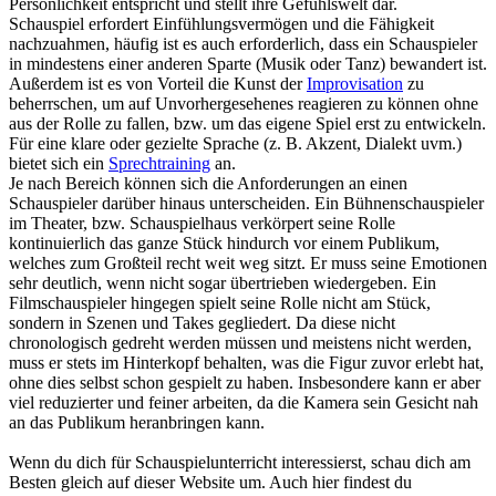
Persönlichkeit entspricht und stellt ihre Gefühlswelt dar.
Schauspiel erfordert Einfühlungsvermögen und die Fähigkeit
nachzuahmen, häufig ist es auch erforderlich, dass ein Schauspieler
in mindestens einer anderen Sparte (Musik oder Tanz) bewandert ist.
Außerdem ist es von Vorteil die Kunst der
Improvisation
zu
beherrschen, um auf Unvorhergesehenes reagieren zu können ohne
aus der Rolle zu fallen, bzw. um das eigene Spiel erst zu entwickeln.
Für eine klare oder gezielte Sprache (z. B. Akzent, Dialekt uvm.)
bietet sich ein
Sprechtraining
an.
Je nach Bereich können sich die Anforderungen an einen
Schauspieler darüber hinaus unterscheiden. Ein Bühnenschauspieler
im Theater, bzw. Schauspielhaus verkörpert seine Rolle
kontinuierlich das ganze Stück hindurch vor einem Publikum,
welches zum Großteil recht weit weg sitzt. Er muss seine Emotionen
sehr deutlich, wenn nicht sogar übertrieben wiedergeben. Ein
Filmschauspieler hingegen spielt seine Rolle nicht am Stück,
sondern in Szenen und Takes gegliedert. Da diese nicht
chronologisch gedreht werden müssen und meistens nicht werden,
muss er stets im Hinterkopf behalten, was die Figur zuvor erlebt hat,
ohne dies selbst schon gespielt zu haben. Insbesondere kann er aber
viel reduzierter und feiner arbeiten, da die Kamera sein Gesicht nah
an das Publikum heranbringen kann.
Wenn du dich für Schauspielunterricht interessierst, schau dich am
Besten gleich auf dieser Website um. Auch hier findest du