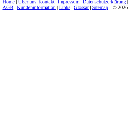
Home
|
Über uns
|
Kontakt
|
Impressum
|
Datenschutzerklärung
|
AGB
|
Kundeninformation
|
Links
|
Glossar
|
Sitemap
| © 2026