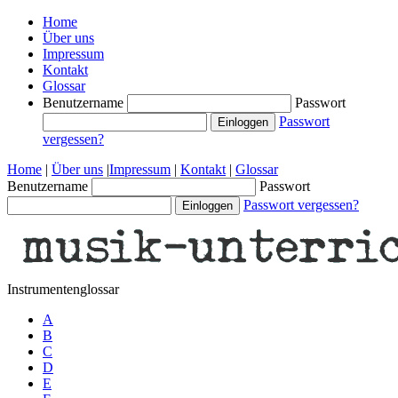
Home
Über uns
Impressum
Kontakt
Glossar
Benutzername
Passwort
Passwort
vergessen?
Home
|
Über uns
|
Impressum
|
Kontakt
|
Glossar
Benutzername
Passwort
Passwort vergessen?
Instrumentenglossar
A
B
C
D
E