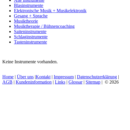
Alle Instrumente
Blasinstrumente
Elektronische Musik + Musikelektronik
Gesang + Sprache
Musiktheorie
Musiktherapie / Bühnencoaching
Saiteninstrumente
Schlaginstrumente
Tasteninstrumente
Keine Instrumente vorhanden.
Home
|
Über uns
|
Kontakt
|
Impressum
|
Datenschutzerklärung
|
AGB
|
Kundeninformation
|
Links
|
Glossar
|
Sitemap
| © 2026