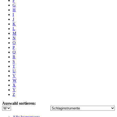
F
G
H
I
J
K
L
M
N
O
P
Q
R
S
T
U
V
W
X
Y
Z
Auswahl sortieren: