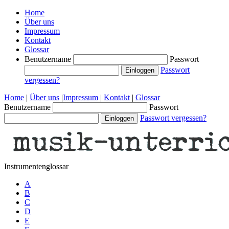
Home
Über uns
Impressum
Kontakt
Glossar
Benutzername
Passwort
Passwort
vergessen?
Home
|
Über uns
|
Impressum
|
Kontakt
|
Glossar
Benutzername
Passwort
Passwort vergessen?
Instrumentenglossar
A
B
C
D
E