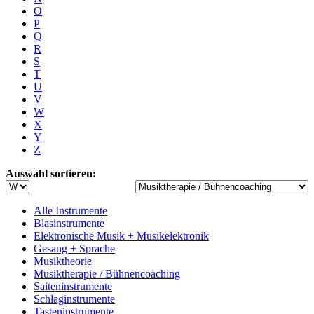
O
P
Q
R
S
T
U
V
W
X
Y
Z
Auswahl sortieren:
Alle Instrumente
Blasinstrumente
Elektronische Musik + Musikelektronik
Gesang + Sprache
Musiktheorie
Musiktherapie / Bühnencoaching
Saiteninstrumente
Schlaginstrumente
Tasteninstrumente