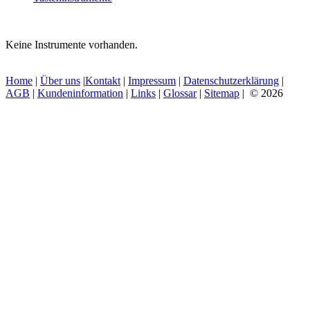
Keine Instrumente vorhanden.
Home
|
Über uns
|
Kontakt
|
Impressum
|
Datenschutzerklärung
|
AGB
|
Kundeninformation
|
Links
|
Glossar
|
Sitemap
| © 2026