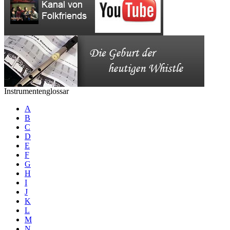
Instrumentenglossar
A
B
C
D
E
F
G
H
I
J
K
L
M
N